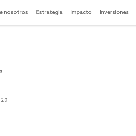
e nosotros
Estrategia
Impacto
Inversiones
s
020