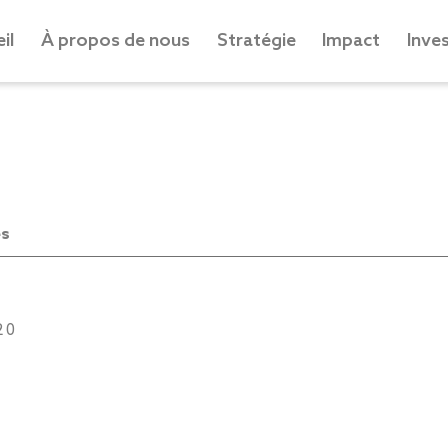
il
À propos de nous
Stratégie
Impact
Inve
es
20