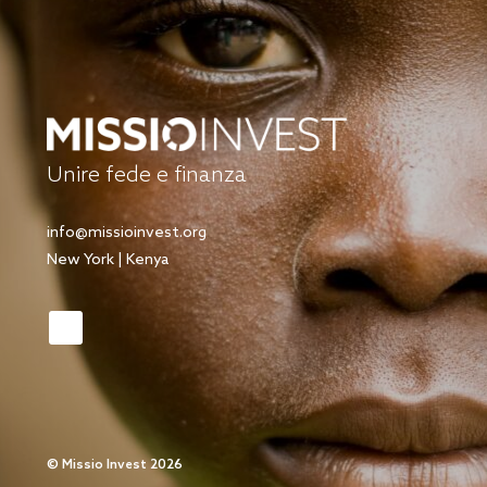
Unire fede e finanza
info@missioinvest.org
New York | Kenya
©
Missio Invest 2026