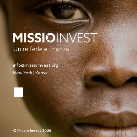
Unire fede e finanza
info@missioinvest.org
New York | Kenya
©
Missio Invest 2026