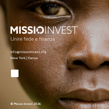
Unire fede e finanza
info@missioinvest.org
New York | Kenya
©
Missio Invest 2026