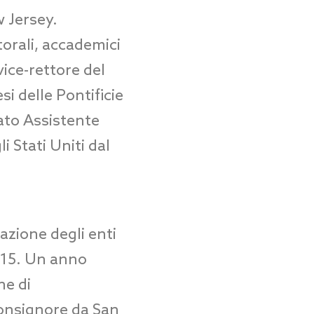
w Jersey.
torali, accademici
vice-rettore del
i delle Pontificie
tato Assistente
i Stati Uniti dal
zione degli enti
2015. Un anno
ne di
monsignore da San