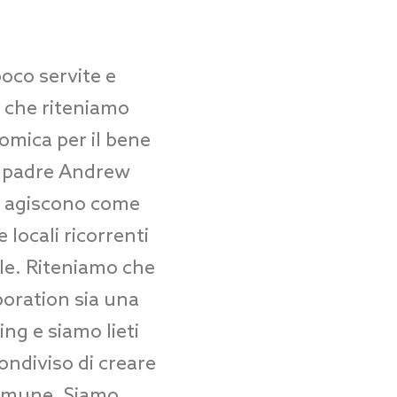
oco servite e
, che riteniamo
omica per il bene
t, padre Andrew
IF agiscono come
 locali ricorrenti
ale. Riteniamo che
oration sia una
ng e siamo lieti
ondiviso di creare
 comune. Siamo