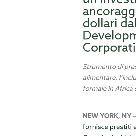
ancoraggi
dollari da
Developm
Corporat
Strumento di pres
alimentare, l’incl
formale in Africa
NEW YORK, NY –
fornisce prestiti 