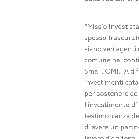
“Missio Invest st
spesso trascurate
siano veri agent
comune nel conti
Small, OMI. “A di
investimenti catal
per sostenere ed 
l’investimento d
testimonianza del
di avere un partn
lavoro dignitoso,