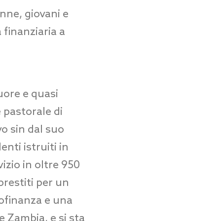
onne, giovani e
 finanziaria a
uore e quasi
 pastorale di
vo sin dal suo
nti istruiti in
izio in oltre 950
prestiti per un
crofinanza e una
e Zambia, e si sta