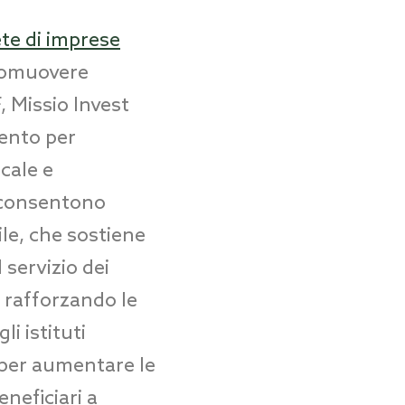
ete di imprese
romuovere
, Missio Invest
mento per
cale e
o consentono
ile, che sostiene
 servizio dei
e rafforzando le
li istituti
a per aumentare le
eneficiari a