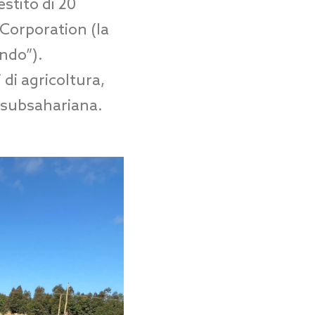
stito di 20
 Corporation (la
ondo”).
 di agricoltura,
a subsahariana.