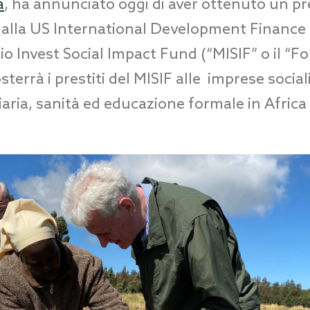
a
, ha annunciato oggi di aver ottenuto un pre
i dalla US International Development Finance
sio Invest Social Impact Fund (“MISIF” o il “F
terrà i prestiti del MISIF alle imprese sociali
iaria, sanità ed educazione formale in Afric