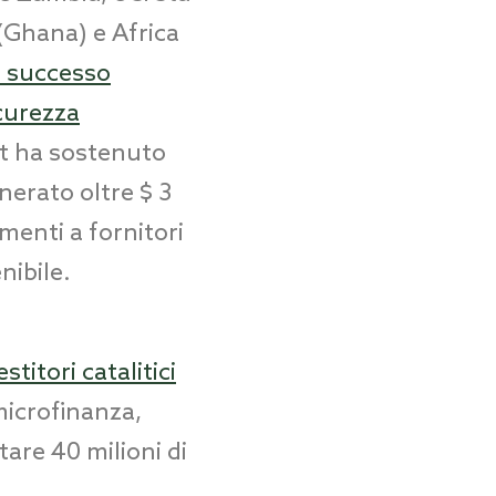
 (Ghana) e Africa
l successo
icurezza
st ha sostenuto
enerato oltre $ 3
amenti a fornitori
nibile.
stitori catalitici
microfinanza,
tare 40 milioni di