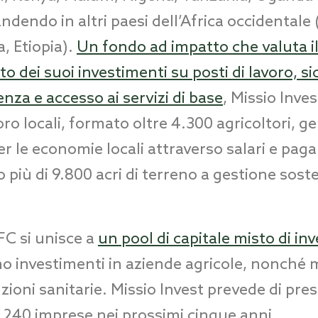
dendo in altri paesi dell’Africa occidentale
, Etiopia).
Un fondo ad impatto che valuta i
to dei suoi investimenti su posti di lavoro, s
enza e accesso ai servizi di base
, Missio Inve
oro locali, formato oltre 4.300 agricoltori, g
er le economie locali attraverso salari e pag
o più di 9.800 acri di terreno a gestione soste
FC si unisce a
un pool di capitale misto di inve
o investimenti in aziende agricole, nonché 
uzioni sanitarie. Missio Invest prevede di pres
 240 imprese nei prossimi cinque anni.