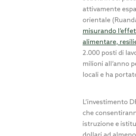
attivamente espan
orientale (Ruanda
misurando l’effet
alimentare, resili
2.000 posti di lav
milioni all’anno p
locali e ha portat
L’investimento D
che consentirann
istruzione e istit
dollari ad almeno